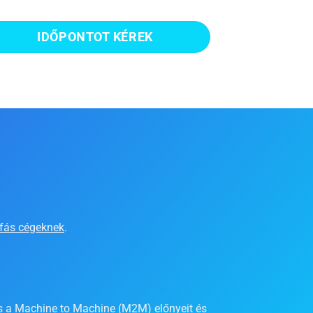
IDŐPONTOT KÉREK
.
áfás cégeknek
.
 és a Machine to Machine (M2M) előnyeit és