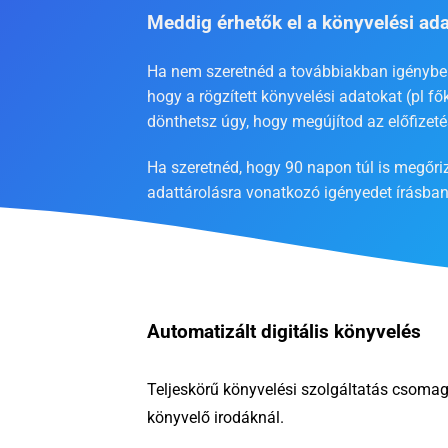
Meddig érhetők el a könyvelési ad
Ha nem szeretnéd a továbbiakban igénybe ve
hogy a rögzített könyvelési adatokat (pl f
dönthetsz úgy, hogy megújítod az előfizet
Ha szeretnéd, hogy 90 napon túl is megőriz
adattárolásra vonatkozó igényedet írásban
Automatizált digitális könyvelés
Teljeskörű könyvelési szolgáltatás csoma
könyvelő irodáknál.