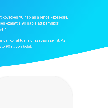
t követően 90 nap áll a rendelkezésedre,
en ezalatt a 90 nap alatt bármikor
elni.
indenkor aktuális díjszabás szerint. Az
ető 90 napon belül.