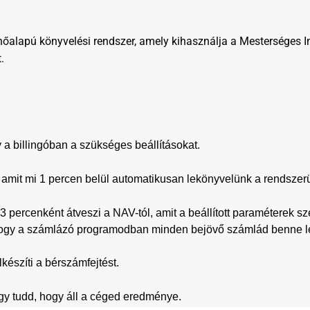
lhőalapú könyvelési rendszer, amely kihasználja a Mesterséges I
.
 a billingóban a szükséges beállításokat.
, amit mi 1 percen belül automatikusan lekönyvelünk a rendsze
percenként átveszi a NAV-tól, amit a beállított paraméterek sze
, hogy a számlázó programodban minden bejövő számlád benne l
észíti a bérszámfejtést.
hogy tudd, hogy áll a céged eredménye.