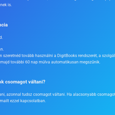
nek is.
ncia
ed.
an.
 szeretnéd tovább használni a DigitBooks rendszerét, a szolgá
ül, majd további 60 nap múlva automatikusan megszűnik.
ok csomagot váltani?
i, azonnal tudsz csomagot váltani. Ha alacsonyabb csomagot 
emailt ezzel kapcsolatban.