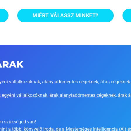
MIÉRT VÁLASSZ MINKET?
árak
yéni vállalkozóknak, alanyiadómentes cégeknek, áfás cégeknek
k egyéni vállalkozóknak
,
árak alanyiadómentes cégeknek
,
árak 
sen szükséged van!
mint a többi könyvelő iroda, de a Mesterséges Intelligencia (AI)