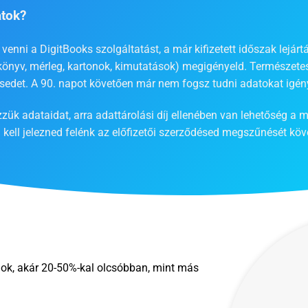
atok?
nni a DigitBooks szolgáltatást, a már kifizetett időszak lejártá
őkönyv, mérleg, kartonok, kimutatások) megigényeld. Természetes
ésedet. A 90. napot követően már nem fogsz tudni adatokat igény
zük adataidat, arra adattárolási díj ellenében van lehetőség a m
 kell jelezned felénk az előfizetői szerződésed megszűnését köv
gok, akár 20-50%-kal olcsóbban, mint más