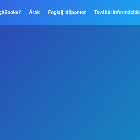
igitBooks?
Árak
Foglalj időpontot
További információk
tet a céged köny
Automatizált digitális
könyvelési megoldások
kisvállalkozásoknak
Bruttó 9.990 Ft-tól
csináljuk?
val