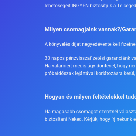
lehetőségeit INGYEN biztosítjuk a Te céged
Milyen csomagjaink vannak?/Gara
A könyvelés díjat negyedévente kell fizetn
30 napos pénzvisszafizetési garanciánk v
Ha valamiért mégis úgy döntenél, hogy nem
próbaidőszak lejártával korlátozásra ker
Hogyan és milyen feltételekkel tud
Ha magasabb csomagot szeretnél választan
biztosítani Neked. Kérjük, hogy írj nekünk 