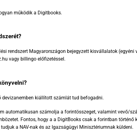
hogyan működik a Digitbooks.
dszerét?
lési rendszert Magyarországon bejegyzett kisvállalatok (egyéni vá
hu vagy billingo előfizetéssel.
könyvelni?
 devizanemben kiállított számlát tud befogadni.
m automatikusan számolja a forintösszeget, valamint vevő/szál
özetet. Fontos, hogy a a DigitBooks csak a forintban történő kö
n tudjuk a NAV-nak és az Igazságügyi Minisztériumnak küldeni.