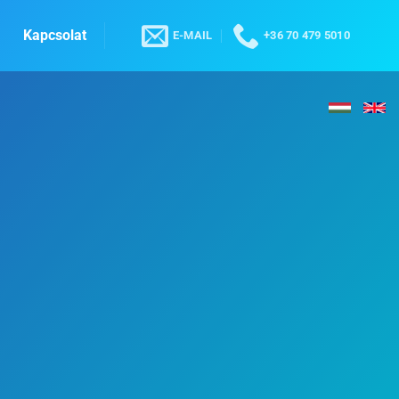
Kapcsolat
E-MAIL
+36 70 479 5010
velésében!