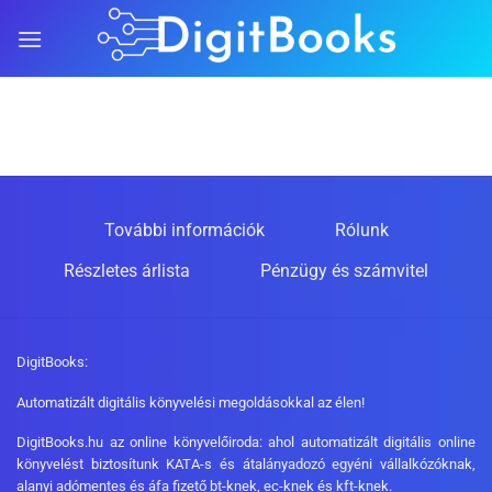
Skip
to
content
További információk
Rólunk
Részletes árlista
Pénzügy és számvitel
DigitBooks:
Automatizált digitális könyvelési megoldásokkal az élen!
DigitBooks.hu az online könyvelőiroda: ahol automatizált digitális online
könyvelést biztosítunk KATA-s és átalányadozó egyéni vállalkózóknak,
alanyi adómentes és áfa fizető bt-knek, ec-knek és kft-knek.