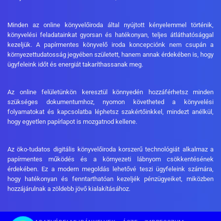
Minden az online könyvelőiroda által nyújtott kényelemmel történik,
könyvelési feladatainkat gyorsan és hatékonyan, teljes átláthatósággal
kezeljük. A papírmentes könyvelő iroda koncepciónk nem csupán a
környezettudatosság jegyében született, hanem annak érdekében is, hogy
ügyfeleink időt és energiát takaríthassanak meg.
Az online felületünkön keresztül könnyedén hozzáférhetsz minden
szükséges dokumentumhoz, nyomon követheted a könyvelési
folyamatokat és kapcsolatba léphetsz szakértőinkkel, mindezt anélkül,
hogy egyetlen papírlapot is mozgatnod kellene.
Az öko-tudatos digitális könyvelőiroda korszerű technológiát alkalmaz a
papírmentes működés és a környezeti lábnyom csökkentésének
érdekében. Ez a modern megoldás lehetővé teszi ügyfeleink számára,
hogy hatékonyan és fenntarthatóan kezeljék pénzügyeiket, miközben
hozzájárulnak a zöldebb jövő kialakításához.