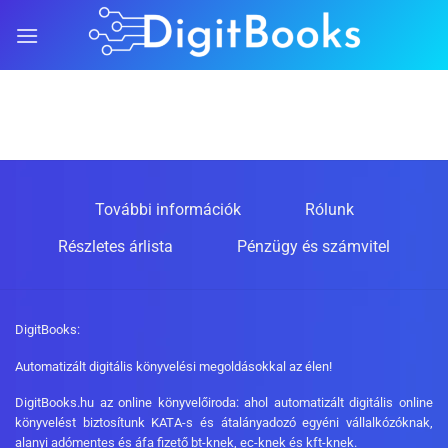
Skip
to
content
További információk
Rólunk
Részletes árlista
Pénzügy és számvitel
DigitBooks:
Automatizált digitális könyvelési megoldásokkal az élen!
DigitBooks.hu az online könyvelőiroda: ahol automatizált digitális online
könyvelést biztosítunk KATA-s és átalányadozó egyéni vállalkózóknak,
alanyi adómentes és áfa fizető bt-knek, ec-knek és kft-knek.