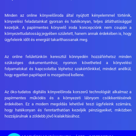
Minden az online könyvelőiroda által nyújtott kényelemmel történik,
könyvelési feladatainkat gyorsan és hatékonyan, teljes átláthatósággal
kezeljük. A papírmentes könyvelő iroda koncepciónk nem csupán a
környezettudatosság jegyében született, hanem annak érdekében is, hogy
ügyfeleink időt és energiát takaríthassanak meg.
Az online felületünkön keresztül könnyedén hozzáférhetsz minden
szükséges dokumentumhoz, nyomon követheted a könyvelési
folyamatokat és kapcsolatba léphetsz szakértőinkkel, mindezt anélkül,
hogy egyetlen papírlapot is mozgatnod kellene.
Az öko-tudatos digitális könyvelőiroda korszerű technológiát alkalmaz a
papírmentes működés és a környezeti lábnyom csökkentésének
érdekében. Ez a modern megoldás lehetővé teszi ügyfeleink számára,
hogy hatékonyan és fenntarthatóan kezeljék pénzügyeiket, miközben
hozzájárulnak a zöldebb jövő kialakításához.